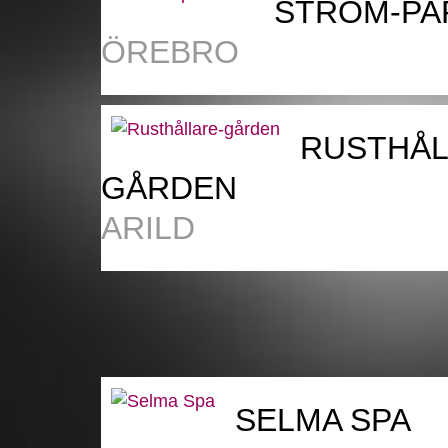
STRÖM-PA
ÖREBRO
RUSTHÅL
GÅRDEN
ARILD
SELMA SPA