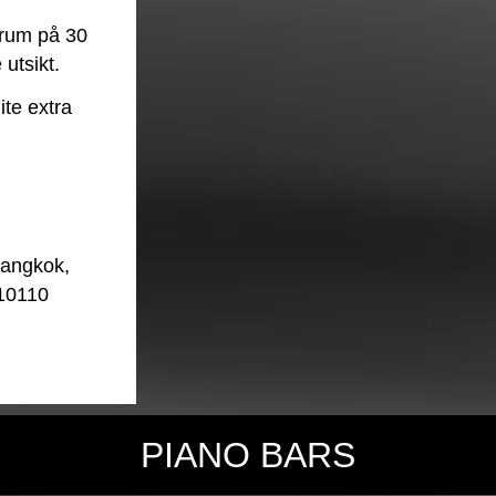
trum på 30
utsikt.
ite extra
Bangkok,
 10110
PIANO BARS