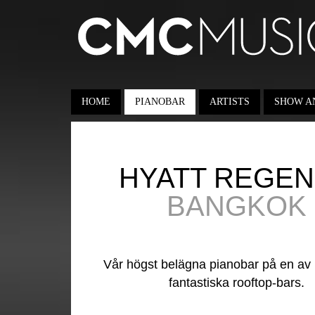
HOME
PIANOBAR
ARTISTS
SHOW A
HYATT REGE
BANGKOK
Vår högst belägna pianobar på en av
fantastiska rooftop-bars.