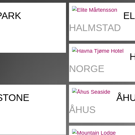
PARK
E
HALMSTAD
NORGE
STONE
ÅHU
ÅHUS