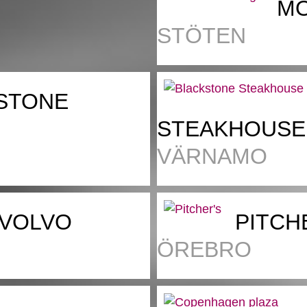
MO
STÖTEN
STONE
STEAKHOUSE
VÄRNAMO
 VOLVO
PITCH
ÖREBRO