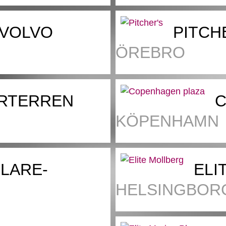
 VOLVO
PITCH
ÖREBRO
RTERREN
C
KÖPENHAMN
LARE-
ELI
HELSINGBOR