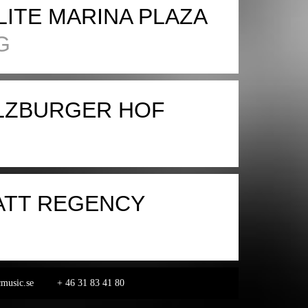
LITE MARINA PLAZA
G
LZBURGER HOF
ATT REGENCY
music.se
+ 46 31 83 41 80