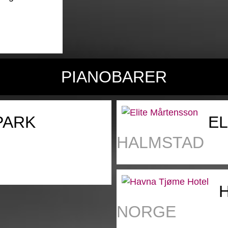
PIANOBARER
PARK
E
HALMSTAD
NORGE