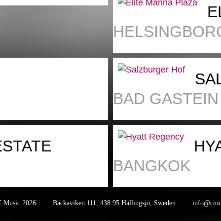
E
HELSINGBOR
SA
BAD GASTEIN
ESTATE
HY
BANGKOK
MC Music 2026
Bäckaviken 111, 438 95 Hällingsjö, Sweden
info@cmc