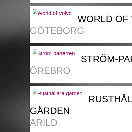
WORLD OF
GÖTEBORG
STRÖM-PA
ÖREBRO
RUSTHÅL
GÅRDEN
ARILD